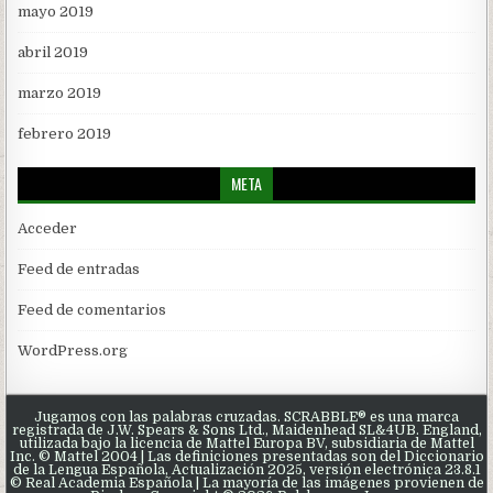
mayo 2019
abril 2019
marzo 2019
febrero 2019
META
Acceder
Feed de entradas
Feed de comentarios
WordPress.org
Jugamos con las palabras cruzadas. SCRABBLE® es una marca
registrada de J.W. Spears & Sons Ltd., Maidenhead SL&4UB. England,
utilizada bajo la licencia de Mattel Europa BV, subsidiaria de Mattel
Inc. © Mattel 2004 | Las definiciones presentadas son del Diccionario
de la Lengua Española, Actualización 2025, versión electrónica 23.8.1
© Real Academia Española | La mayoría de las imágenes provienen de