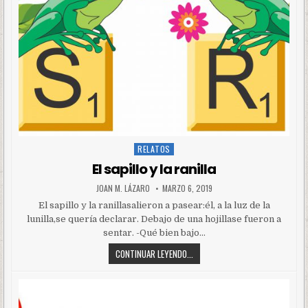
RELATOS
Posted
in
El sapillo y la ranilla
JOAN M. LÁZARO
MARZO 6, 2019
El sapillo y la ranillasalieron a pasear:él, a la luz de la
lunilla,se quería declarar. Debajo de una hojillase fueron a
sentar. -Qué bien bajo…
CONTINUAR LEYENDO...