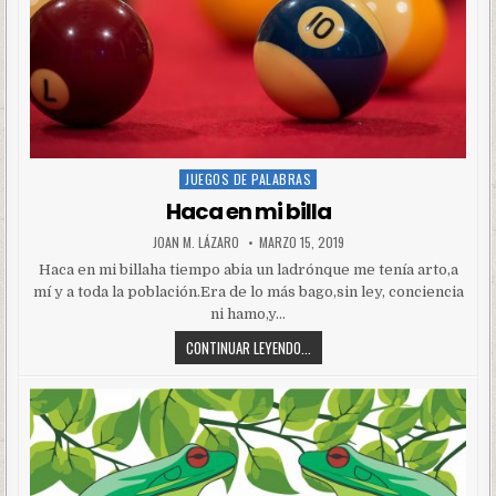
JUEGOS DE PALABRAS
Posted
in
Haca en mi billa
JOAN M. LÁZARO
MARZO 15, 2019
Haca en mi billaha tiempo abia un ladrónque me tenía arto,a
mí y a toda la población.Era de lo más bago,sin ley, conciencia
ni hamo,y…
CONTINUAR LEYENDO...