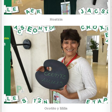
Hoatzin
Ocotito y lililís