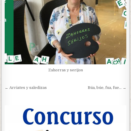
Zahorras y serijos
Navegación
← Arriates y saledizas
Búa, búe, fua, fue… →
de
entradas