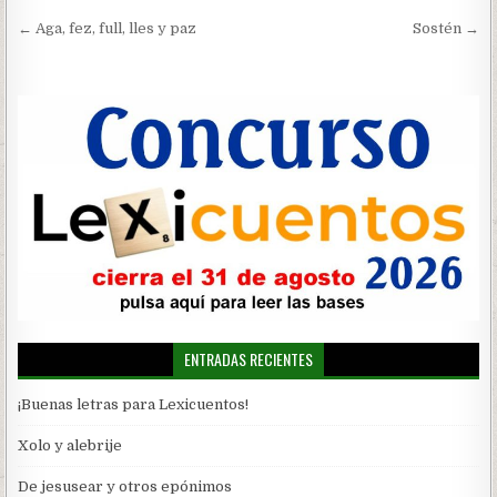
Navegación
← Aga, fez, full, lles y paz
Sostén →
de
entradas
ENTRADAS RECIENTES
¡Buenas letras para Lexicuentos!
Xolo y alebrije
De jesusear y otros epónimos