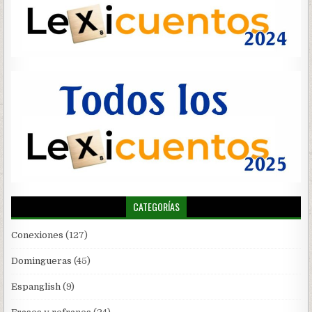
CATEGORÍAS
Conexiones
(127)
Domingueras
(45)
Espanglish
(9)