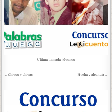
Última llamada, jóvenes
Navegación
← Chivos y chivas
Hucha y alcancía →
de
entradas