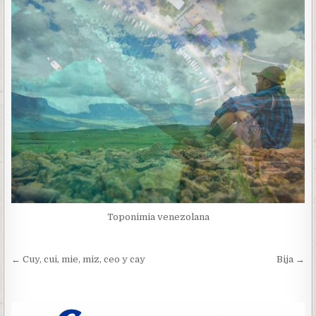
Toponimia venezolana
Navegación
← Cuy, cui, mie, miz, ceo y cay
Bija →
de
entradas