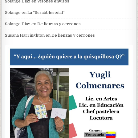
Solange Diaz
en
Visones envisos
Solange
en
La “Scrabbleseñal”
Solange Diaz
en
De lienzas y cerrones
Susana Harringhton
en
De lienzas y cerrones